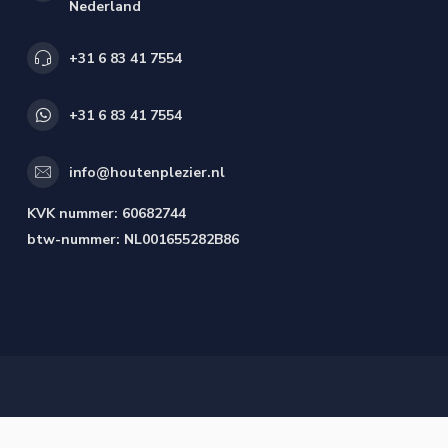
Nederland
+31 6 83 41 7554
+31 6 83 41 7554
info@houtenplezier.nl
KVK nummer:
60682744
btw-nummer:
NL001655282B86