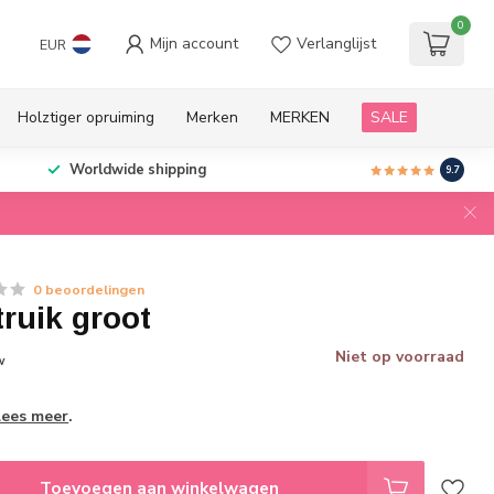
0
Mijn account
Verlanglijst
EUR
Holztiger opruiming
Merken
MERKEN
SALE
Worldwide shipping
9.7
0 beoordelingen
ruik groot
Niet op voorraad
w
Lees meer
.
Toevoegen aan winkelwagen