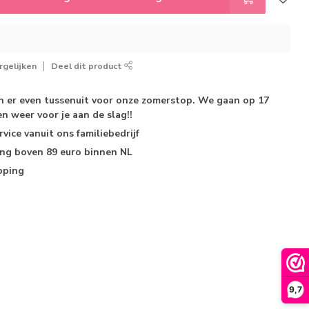
gelijken
Deel dit product
jn er even tussenuit voor onze zomerstop. We gaan op 17
n weer voor je aan de slag!!
rvice
vanuit ons familiebedrijf
ing
boven 89 euro binnen NL
pping
9,7