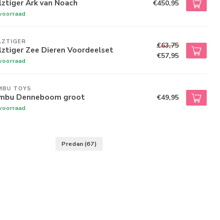
ztiger Ark van Noach
€450,95
voorraad
LZTIGER
€63,75
ztiger Zee Dieren Voordeelset
€57,95
voorraad
MBU TOYS
mbu Denneboom groot
€49,95
voorraad
Predan
(67)