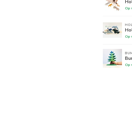
Hol
Op 
HO
Hol
Op 
BU
Bu
Op 