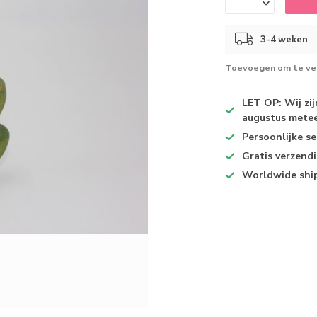
3-4 weken
Toevoegen om te ver
LET OP: Wij zi
augustus metee
Persoonlijke se
Gratis verzend
Worldwide shi