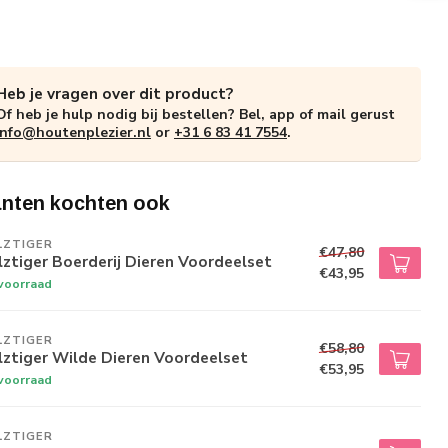
Heb je vragen over dit product?
Of heb je hulp nodig bij bestellen? Bel, app of mail gerust
info@houtenplezier.nl
or
+31 6 83 41 7554
.
anten kochten ook
LZTIGER
€47,80
ztiger Boerderij Dieren Voordeelset
€43,95
voorraad
LZTIGER
€58,80
ztiger Wilde Dieren Voordeelset
€53,95
voorraad
LZTIGER