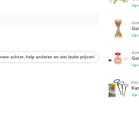
Op 
GOK
Go
Op 
GOK
eview achter, help anderen en win leuke prijzen!
Go
Op 
KI
Kas
Op 