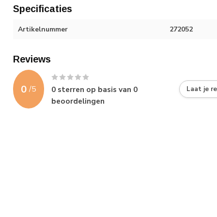
Specificaties
Artikelnummer
272052
Reviews
0
/
5
0
sterren op basis van
0
Laat je r
beoordelingen