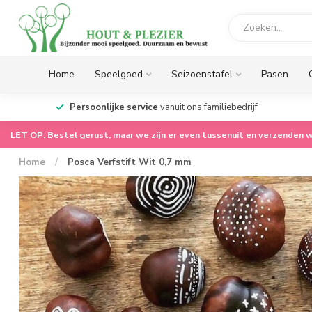
Home
Speelgoed
Seizoenstafel
Pasen
op.
Persoonlijke service
vanuit ons familiebedrijf
LET OP: Bestel gerust, maar we zijn er even tussenuit en verzenden w
Home
/
Posca Verfstift Wit 0,7 mm