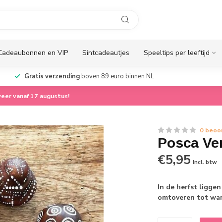
Cadeaubonnen en VIP
Sintcadeautjes
Speeltips per leeftijd
Gratis verzending
boven 89 euro binnen NL
eer vanaf 17 augustus!
0 beoo
Posca Ver
€5,95
Incl. btw
In de herfst liggen
omtoveren tot war