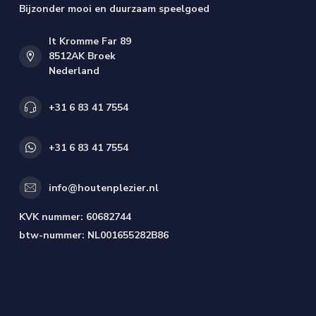
Bijzonder mooi en duurzaam speelgoed
It Kromme Far 89
8512AK Broek
Nederland
+31 6 83 41 7554
+31 6 83 41 7554
info@houtenplezier.nl
KVK nummer:
60682744
btw-nummer:
NL001655282B86