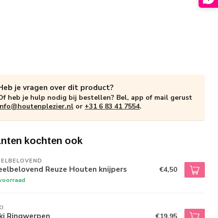
Heb je vragen over dit product?
Of heb je hulp nodig bij bestellen? Bel, app of mail gerust
info@houtenplezier.nl
or
+31 6 83 41 7554
.
anten kochten ook
EELBELOVEND
eelbelovend Reuze Houten knijpers
€4,50
voorraad
I
ki Ringwerpen
€19,95