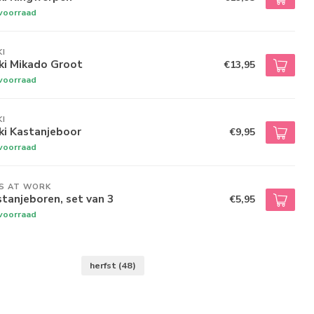
voorraad
I
ki Mikado Groot
€13,95
voorraad
I
ki Kastanjeboor
€9,95
voorraad
DS AT WORK
tanjeboren, set van 3
€5,95
voorraad
herfst
(48)