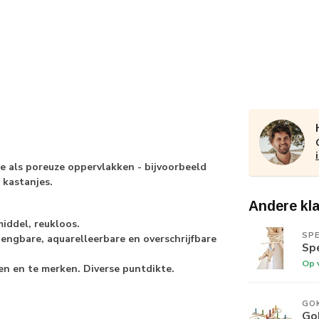
 als poreuze oppervlakken - bijvoorbeeld
 kastanjes.
Andere kl
iddel, reukloos.
SP
engbare, aquarelleerbare en overschrijfbare
Sp
Op 
eren en te merken. Diverse puntdikte.
GOK
Go