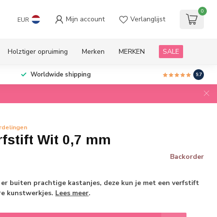
0
Mijn account
Verlanglijst
EUR
Holztiger opruiming
Merken
MERKEN
SALE
Worldwide shipping
9.7
rdelingen
fstift Wit 0,7 mm
Backorder
 er buiten prachtige kastanjes, deze kun je met een verfstift
e kunstwerkjes.
Lees meer
.