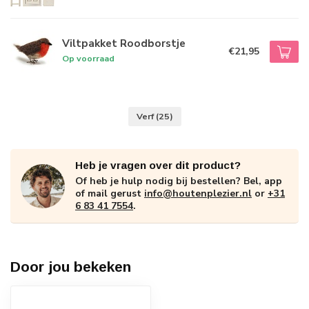
Viltpakket Roodborstje
€21,95
Op voorraad
Verf
(25)
Heb je vragen over dit product?
Of heb je hulp nodig bij bestellen? Bel, app
of mail gerust
info@houtenplezier.nl
or
+31
6 83 41 7554
.
Door jou bekeken