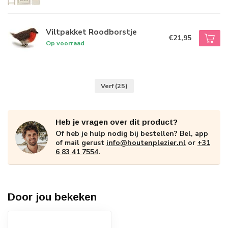
Viltpakket Roodborstje
€21,95
Op voorraad
Verf
(25)
Heb je vragen over dit product?
Of heb je hulp nodig bij bestellen? Bel, app
of mail gerust
info@houtenplezier.nl
or
+31
6 83 41 7554
.
Door jou bekeken