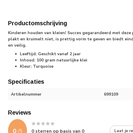
Productomschrijving
Kinderen houden van kleien! Succes gegarandeerd met deze pr
plakt en kruimelt niet, is prettig vorm te geven en biedt ein
en veilig.
Leeftijd: Geschikt vanaf 2 jaar
Inhoud: 100 gram natuurlijke klei
Kleur: Turquoise
Specificaties
Artikelnummer
699109
Reviews
0
/
5
0
sterren op basis van
0
Laat je r