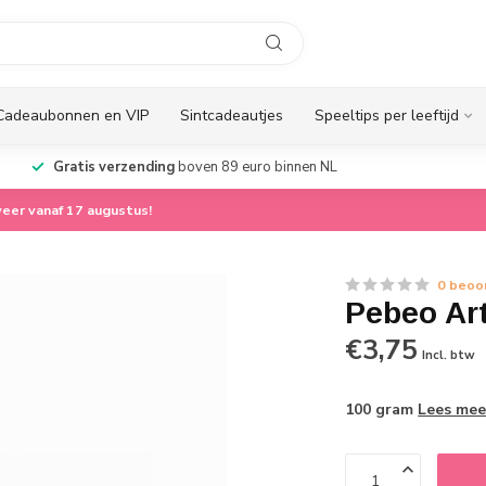
Cadeaubonnen en VIP
Sintcadeautjes
Speeltips per leeftijd
Gratis verzending
boven 89 euro binnen NL
eer vanaf 17 augustus!
0 beoo
Pebeo Art
€3,75
Incl. btw
100 gram
Lees mee