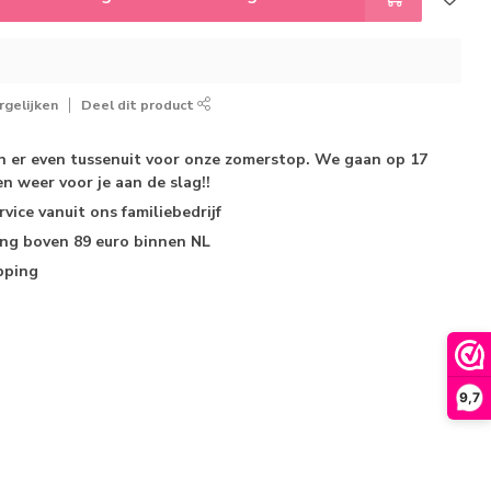
gelijken
Deel dit product
jn er even tussenuit voor onze zomerstop. We gaan op 17
n weer voor je aan de slag!!
rvice
vanuit ons familiebedrijf
ing
boven 89 euro binnen NL
pping
9,7