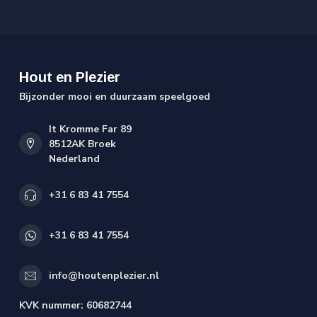
Hout en Plezier
Bijzonder mooi en duurzaam speelgoed
It Kromme Far 89
8512AK Broek
Nederland
+31 6 83 41 7554
+31 6 83 41 7554
info@houtenplezier.nl
KVK nummer:
60682744