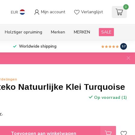
0
Mijn account
Verlanglijst
EUR
Holztiger opruiming
Merken
MERKEN
SALE
Worldwide shipping
9.7
rdelingen
eko Natuurlijke Klei Turquoise
Op voorraad (1)
r
.
Toevoegen aan winkelwagen