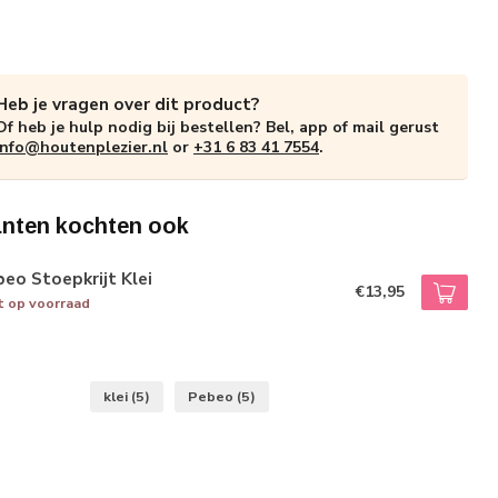
Heb je vragen over dit product?
Of heb je hulp nodig bij bestellen? Bel, app of mail gerust
info@houtenplezier.nl
or
+31 6 83 41 7554
.
anten kochten ook
eo Stoepkrijt Klei
€13,95
t op voorraad
klei
(5)
Pebeo
(5)