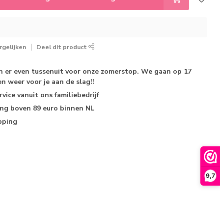
gelijken
Deel dit product
jn er even tussenuit voor onze zomerstop. We gaan op 17
n weer voor je aan de slag!!
rvice
vanuit ons familiebedrijf
ing
boven 89 euro binnen NL
pping
9,7