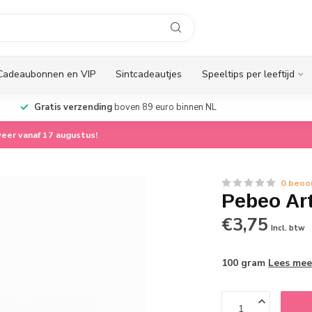
Cadeaubonnen en VIP
Sintcadeautjes
Speeltips per leeftijd
Gratis verzending
boven 89 euro binnen NL
eer vanaf 17 augustus!
0 beoo
Pebeo Art
€3,75
Incl. btw
100 gram
Lees mee