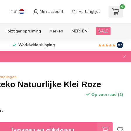
0
Mijn account
Verlanglijst
EUR
Holztiger opruiming
Merken
MERKEN
SALE
Worldwide shipping
9.7
rdelingen
eko Natuurlijke Klei Roze
Op voorraad (1)
r
.
Toevoegen aan winkelwagen