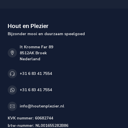
Hout en Plezier
Bijzonder mooi en duurzaam speelgoed
It Kromme Far 89
8512AK Broek
Nederland
+31 6 83 41 7554
+31 6 83 41 7554
info@houtenplezier.nl
KVK nummer:
60682744
btw-nummer:
NL001655282B86