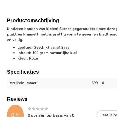
Productomschrijving
Kinderen houden van kleien! Succes gegarandeerd met deze pr
plakt en kruimelt niet, is prettig vorm te geven en biedt ein
en veilig.
Leeftijd: Geschikt vanaf 2 jaar
Inhoud: 100 gram natuurlijke klei
Kleur: Roze
Specificaties
Artikelnummer
699110
Reviews
0
/
5
0
sterren op basis van
0
Laat je r