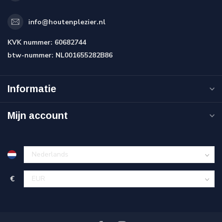
info@houtenplezier.nl
KVK nummer:
60682744
btw-nummer:
NL001655282B86
Informatie
Mijn account
€