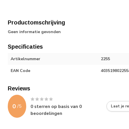
Productomschrijving
Geen informatie gevonden
Specificaties
Artikelnummer
2255
EAN Code
403519802255
Reviews
0
/
5
0
sterren op basis van
0
Laat je r
beoordelingen