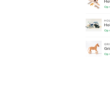
Hol
Op 
HO
Hol
Op 
GR
Gr
Op 