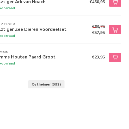
ztiger Ark van Noach
€450,95
voorraad
LZTIGER
€63,75
ztiger Zee Dieren Voordeelset
€57,95
voorraad
IMMS
imms Houten Paard Groot
€23,95
voorraad
Ostheimer
(392)