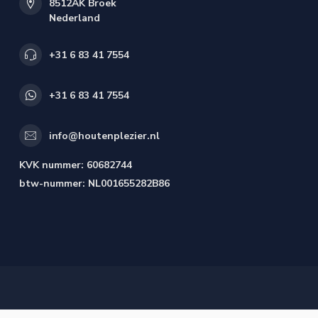
8512AK Broek
Nederland
+31 6 83 41 7554
+31 6 83 41 7554
info@houtenplezier.nl
KVK nummer:
60682744
btw-nummer:
NL001655282B86