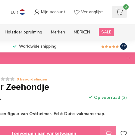
0
Mijn account
Verlanglijst
EUR
Holztiger opruiming
Merken
MERKEN
SALE
Worldwide shipping
9.7
0 beoordelingen
r Zeehondje
Op voorraad (2)
w
n figuur van Ostheimer. Echt Duits vakmanschap.
Toevoegen aan winkelwagen