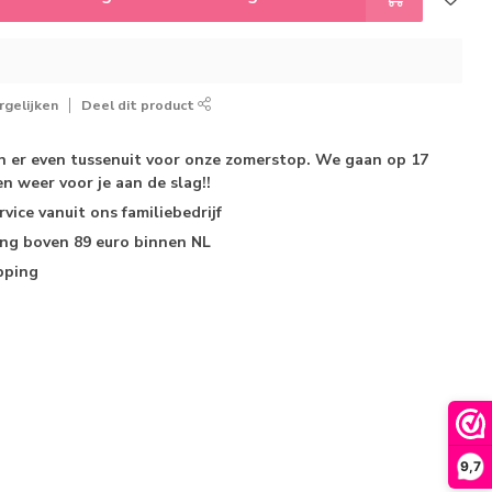
gelijken
Deel dit product
jn er even tussenuit voor onze zomerstop. We gaan op 17
n weer voor je aan de slag!!
rvice
vanuit ons familiebedrijf
ing
boven 89 euro binnen NL
pping
9,7