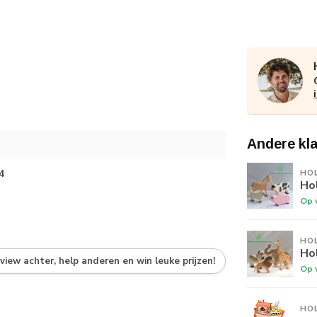
Andere kl
4
HO
Hol
Op 
HO
Hol
eview achter, help anderen en win leuke prijzen!
Op 
HO