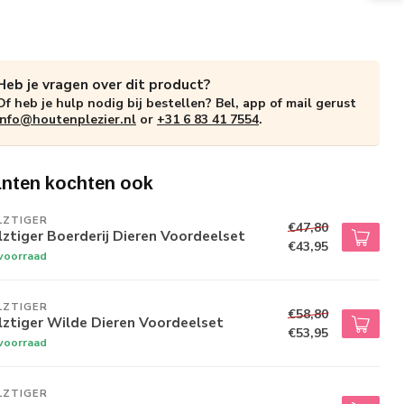
Heb je vragen over dit product?
Of heb je hulp nodig bij bestellen? Bel, app of mail gerust
info@houtenplezier.nl
or
+31 6 83 41 7554
.
anten kochten ook
LZTIGER
€47,80
ztiger Boerderij Dieren Voordeelset
€43,95
voorraad
LZTIGER
€58,80
ztiger Wilde Dieren Voordeelset
€53,95
voorraad
LZTIGER