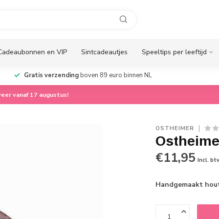
Cadeaubonnen en VIP
Sintcadeautjes
Speeltips per leeftijd
Gratis verzending
boven 89 euro binnen NL
eer vanaf 17 augustus!
OSTHEIMER
Ostheime
€11,95
Incl. bt
Handgemaakt houte