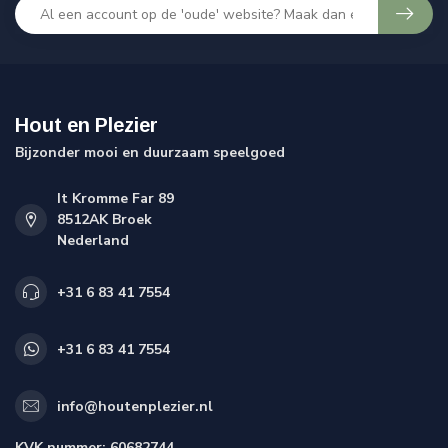
Hout en Plezier
Bijzonder mooi en duurzaam speelgoed
It Kromme Far 89
8512AK Broek
Nederland
+31 6 83 41 7554
+31 6 83 41 7554
info@houtenplezier.nl
KVK nummer:
60682744