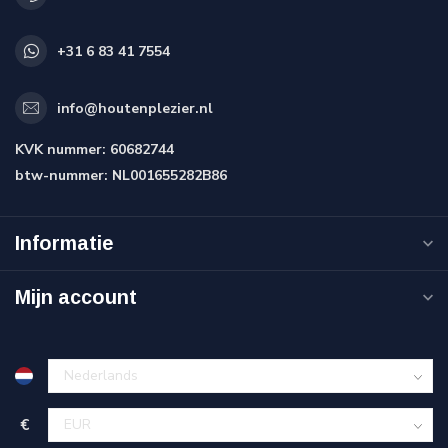
+31 6 83 41 7554
info@houtenplezier.nl
KVK nummer:
60682744
btw-nummer:
NL001655282B86
Informatie
Mijn account
€