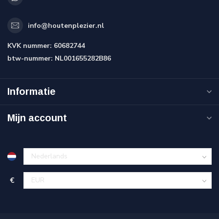
info@houtenplezier.nl
KVK nummer:
60682744
btw-nummer:
NL001655282B86
Informatie
Mijn account
€