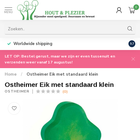
0
MENU
Worldwide shipping
9.7
LET OP: Bestel gerust, maar we zijn er even tussenuit en
verzenden weer vanaf 17 augustus!
Home
/
Ostheimer Eik met standaard klein
Ostheimer Eik met standaard klein
(0)
OSTHEIMER