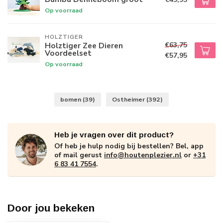
Op voorraad
HOLZTIGER
€63,75
Holztiger Zee Dieren
Voordeelset
€57,95
Op voorraad
bomen
(39)
Ostheimer
(392)
Heb je vragen over dit product?
Of heb je hulp nodig bij bestellen? Bel, app
of mail gerust
info@houtenplezier.nl
or
+31
6 83 41 7554
.
Door jou bekeken