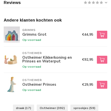
Reviews
Andere klanten kochten ook
GRIMMS
Grimms Grot
€44,95
Op voorraad
OSTHEIMER
Ostheimer Kikkerkoning en
€92,95
Prinses en Waterput
Op voorraad
OSTHEIMER
Ostheimer Prinses
€29,95
Op voorraad
draak
(17)
Ostheimer
(392)
sprookjes
(59)