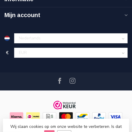
Mijn account
€
Wij slaan cookies op om onze website te verbeteren. Is dat
© Copyright 2026 Hout en Plezier
- Powered by
Lightspeed
-