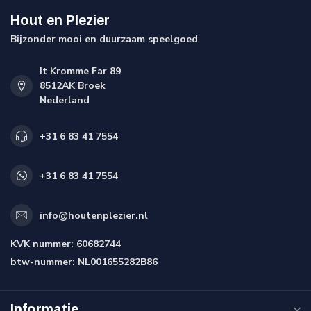
Hout en Plezier
Bijzonder mooi en duurzaam speelgoed
It Kromme Far 89
8512AK Broek
Nederland
+31 6 83 41 7554
+31 6 83 41 7554
info@houtenplezier.nl
KVK nummer:
60682744
btw-nummer:
NL001655282B86
Informatie