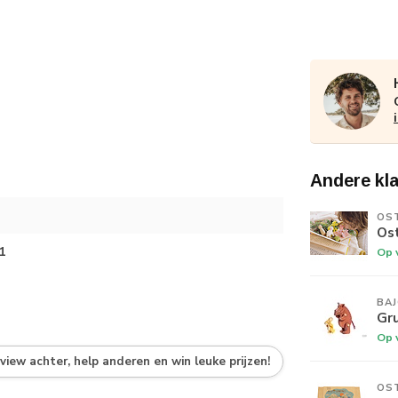
Andere kl
OS
Ost
1
Op 
BA
Gru
Op 
eview achter, help anderen en win leuke prijzen!
OS