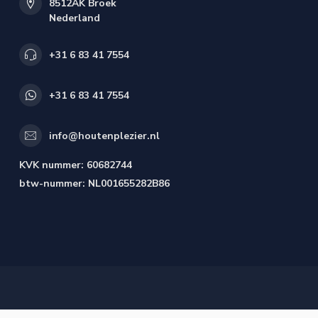
8512AK Broek
Nederland
+31 6 83 41 7554
+31 6 83 41 7554
info@houtenplezier.nl
KVK nummer:
60682744
btw-nummer:
NL001655282B86