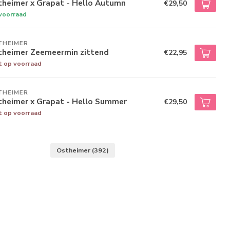
theimer x Grapat - Hello Autumn
€29,50
voorraad
THEIMER
theimer Zeemeermin zittend
€22,95
t op voorraad
THEIMER
theimer x Grapat - Hello Summer
€29,50
t op voorraad
Ostheimer
(392)