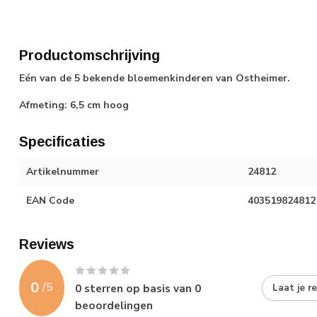
Productomschrijving
Eén van de 5 bekende bloemenkinderen van Ostheimer.
Afmeting: 6,5 cm hoog
Specificaties
Artikelnummer
24812
EAN Code
403519824812
Reviews
0
/
5
0
sterren op basis van
0
Laat je r
beoordelingen