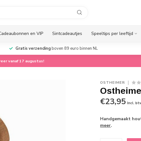
Cadeaubonnen en VIP
Sintcadeautjes
Speeltips per leeftijd
Gratis verzending
boven 89 euro binnen NL
eer vanaf 17 augustus!
OSTHEIMER
Ostheime
€23,95
Incl. bt
Handgemaakt houte
meer
.