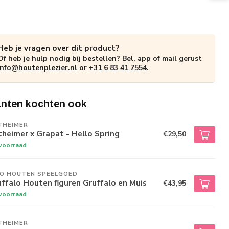
Heb je vragen over dit product?
Of heb je hulp nodig bij bestellen? Bel, app of mail gerust
info@houtenplezier.nl
or
+31 6 83 41 7554
.
anten kochten ook
THEIMER
heimer x Grapat - Hello Spring
€29,50
voorraad
JO HOUTEN SPEELGOED
ffalo Houten figuren Gruffalo en Muis
€43,95
voorraad
THEIMER