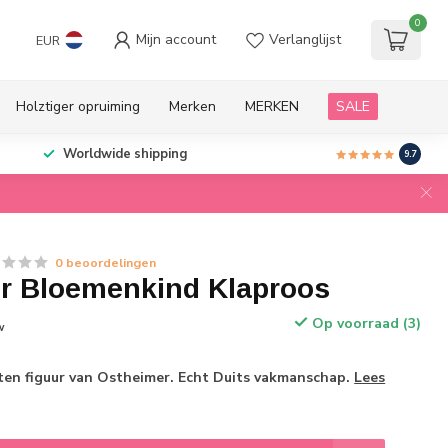
0
Mijn account
Verlanglijst
EUR
Holztiger opruiming
Merken
MERKEN
SALE
Worldwide shipping
9.7
0 beoordelingen
r Bloemenkind Klaproos
Op voorraad (3)
w
n figuur van Ostheimer. Echt Duits vakmanschap.
Lees