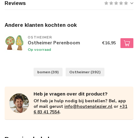
Reviews
Andere klanten kochten ook
OSTHEIMER
Ostheimer Perenboom
€16,95
Op voorraad
bomen
(39)
Ostheimer
(392)
Heb je vragen over dit product?
Of heb je hulp nodig bij bestellen? Bel, app
of mail gerust
info@houtenplezier.nl
or
+31
6 83 41 7554
.