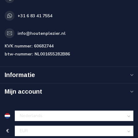
+31 6 83 41 7554
info@houtenplezier.nl
KVK nummer:
60682744
btw-nummer:
NL001655282B86
Informatie
Mijn account
€