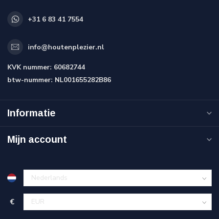
+31 6 83 41 7554
info@houtenplezier.nl
KVK nummer:
60682744
btw-nummer:
NL001655282B86
Informatie
Mijn account
€