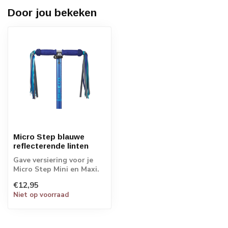
Door jou bekeken
Micro Step blauwe
reflecterende linten
Gave versiering voor je
Micro Step Mini en Maxi.
Deze streamers zijn
€12,95
geïnspireer...
Niet op voorraad