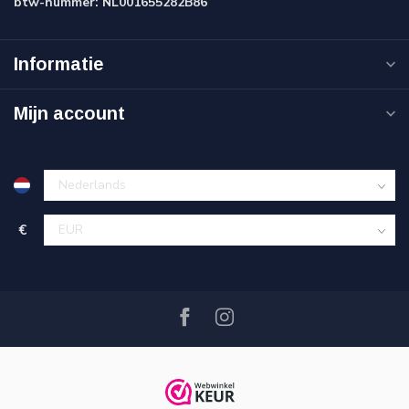
btw-nummer:
NL001655282B86
Informatie
Mijn account
€