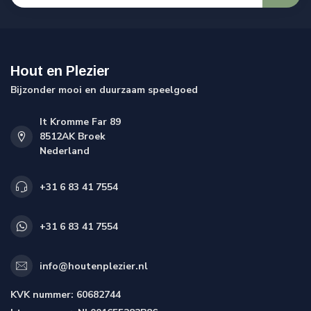
Hout en Plezier
Bijzonder mooi en duurzaam speelgoed
It Kromme Far 89
8512AK Broek
Nederland
+31 6 83 41 7554
+31 6 83 41 7554
info@houtenplezier.nl
KVK nummer:
60682744