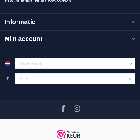
btw-nummer:
NL001655282B86
Informatie
Mijn account
€