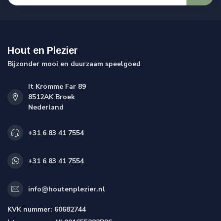
Hout en Plezier
Bijzonder mooi en duurzaam speelgoed
It Kromme Far 89
8512AK Broek
Nederland
+31 6 83 41 7554
+31 6 83 41 7554
info@houtenplezier.nl
KVK nummer:
60682744