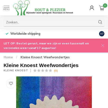
0
MENU
Worldwide shipping
9.7
LET OP: Bestel gerust, maar we zijn er even tussenuit en
verzenden weer vanaf 17 augustus!
Home
/
Kleine Knoest Weefwondertjes
Kleine Knoest Weefwondertjes
(0)
KLEINE KNOEST