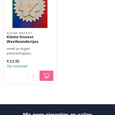
KLEINE KNOEST
Kleine Knoest
Weefwondertjes
weef je eigen
pannenlapjes,
onderzetters of stofjes
€10,95
voor poppenkleertjes
Op voorraad
Mis geen nieuwtjes en acties