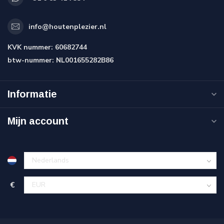
info@houtenplezier.nl
KVK nummer:
60682744
btw-nummer:
NL001655282B86
Informatie
Mijn account
€