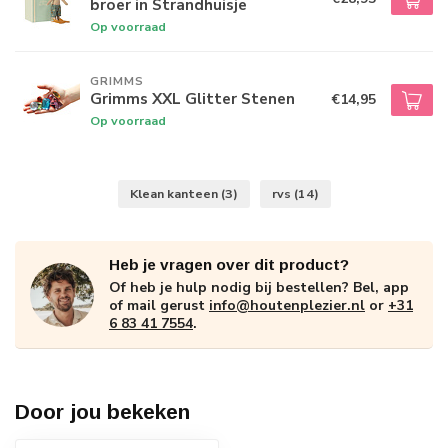
broer in Strandhuisje
Op voorraad
GRIMMS
Grimms XXL Glitter Stenen
€14,95
Op voorraad
Klean kanteen
(3)
rvs
(14)
Heb je vragen over dit product?
Of heb je hulp nodig bij bestellen? Bel, app
of mail gerust
info@houtenplezier.nl
or
+31
6 83 41 7554
.
Door jou bekeken