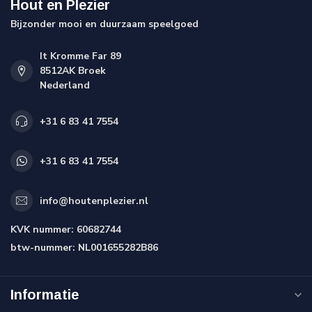
Hout en Plezier
Bijzonder mooi en duurzaam speelgoed
It Kromme Far 89
8512AK Broek
Nederland
+31 6 83 41 7554
+31 6 83 41 7554
info@houtenplezier.nl
KVK nummer:
60682744
btw-nummer:
NL001655282B86
Informatie