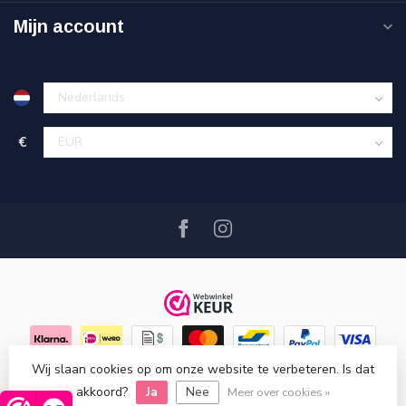
Mijn account
€
Wij slaan cookies op om onze website te verbeteren. Is dat
© Copyright 2026 Hout en Plezier
- Powered by
Lightspeed
-
akkoord?
Ja
Nee
Lightspeed design
by
Dyvelopment
Meer over cookies »