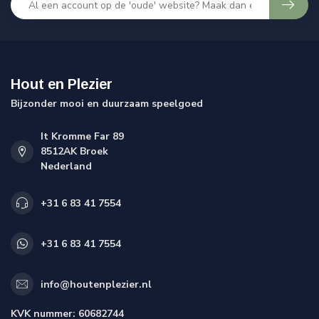
Hout en Plezier
Bijzonder mooi en duurzaam speelgoed
It Kromme Far 89
8512AK Broek
Nederland
+31 6 83 41 7554
+31 6 83 41 7554
info@houtenplezier.nl
KVK nummer:
60682744