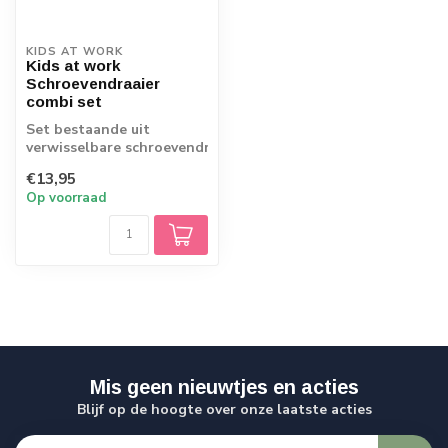
KIDS AT WORK
Kids at work
Schroevendraaier
combi set
Set bestaande uit
verwisselbare schroevendraaier
met magnetische houder
€13,95
voor bit...
Op voorraad
Mis geen nieuwtjes en acties
Blijf op de hoogte over onze laatste acties