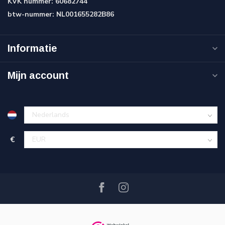
KVK nummer:
60682744
btw-nummer:
NL001655282B86
Informatie
Mijn account
€