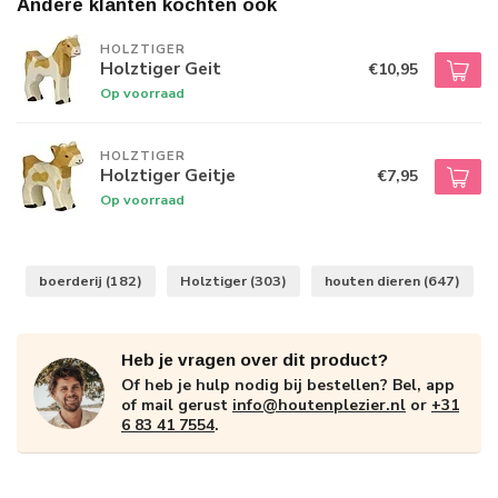
Andere klanten kochten ook
HOLZTIGER
Holztiger Geit
€10,95
Op voorraad
HOLZTIGER
Holztiger Geitje
€7,95
Op voorraad
boerderij
(182)
Holztiger
(303)
houten dieren
(647)
Heb je vragen over dit product?
Of heb je hulp nodig bij bestellen? Bel, app
of mail gerust
info@houtenplezier.nl
or
+31
6 83 41 7554
.