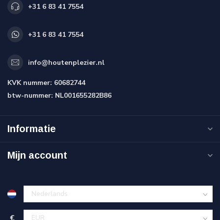
+31 6 83 41 7554
+31 6 83 41 7554
info@houtenplezier.nl
KVK nummer:
60682744
btw-nummer:
NL001655282B86
Informatie
Mijn account
€