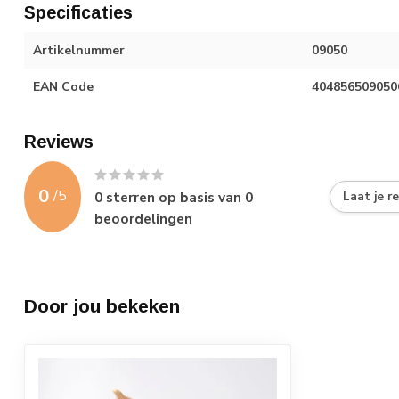
Specificaties
Artikelnummer
09050
EAN Code
404856509050
Reviews
0
/
5
0
sterren op basis van
0
Laat je r
beoordelingen
Door jou bekeken