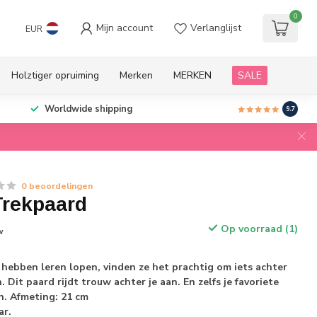
0
Mijn account
Verlanglijst
EUR
Holztiger opruiming
Merken
MERKEN
SALE
Worldwide shipping
9.7
0 beoordelingen
rekpaard
Op voorraad (1)
w
hebben leren lopen, vinden ze het prachtig om iets achter
. Dit paard rijdt trouw achter je aan. En zelfs je favoriete
n. Afmeting: 21 cm
ar.