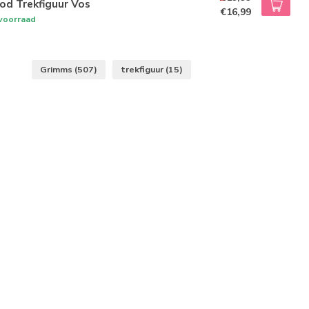
od Trekfiguur Vos
€16,99
voorraad
Grimms
(507)
trekfiguur
(15)