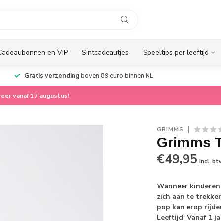
Cadeaubonnen en VIP
Sintcadeautjes
Speeltips per leeftijd
Gratis verzending
boven 89 euro binnen NL
eer vanaf 17 augustus!
GRIMMS
Grimms T
€49,95
Incl. bt
Wanneer kinderen 
zich aan te trekken
pop kan erop rijde
Leeftijd: Vanaf 1 ja