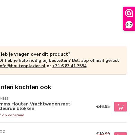
9,7
Heb je vragen over dit product?
Of heb je hulp nodig bij bestellen? Bel, app of mail gerust
info@houtenplezier.nl
or
+31 6 83 41 7554
.
anten kochten ook
IMMS
imms Houten Vrachtwagen met
€46,95
kleurde blokken
t op voorraad
NOD
€19,99