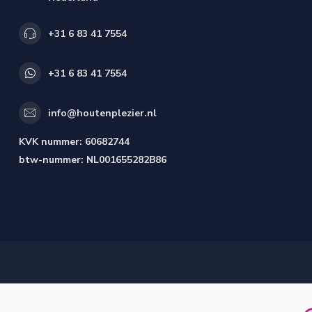
+31 6 83 41 7554
+31 6 83 41 7554
info@houtenplezier.nl
KVK nummer:
60682744
btw-nummer:
NL001655282B86