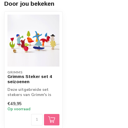
Door jou bekeken
GRIMMS
Grimms Steker set 4
seizoenen
Deze uitgebreide set
stekers van Grimm's is
bedoeld als aanvulling op
€49,95
de jaarrin...
Op voorraad