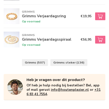
GRIMMS
Grimms Verjaardagsring
€19,95
Op voorraad
GRIMMS
Grimms Verjaardagsspiraal
€56,95
Op voorraad
Grimms
(507)
Grimms steker
(136)
Heb je vragen over dit product?
Of heb je hulp nodig bij bestellen? Bel, app
of mail gerust
info@houtenplezier.nl
or
+31
6 83 41 7554
.