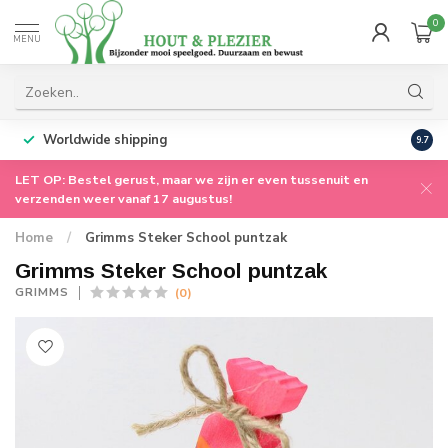
0
MENU
Worldwide shipping
9.7
LET OP: Bestel gerust, maar we zijn er even tussenuit en
verzenden weer vanaf 17 augustus!
Home
/
Grimms Steker School puntzak
Grimms Steker School puntzak
(0)
GRIMMS