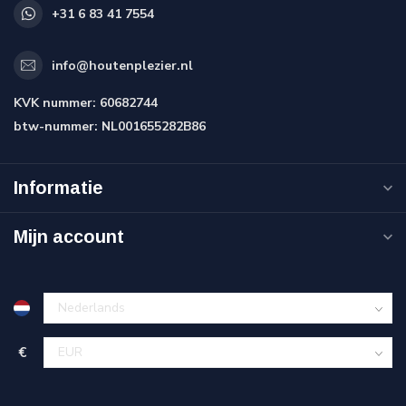
+31 6 83 41 7554
info@houtenplezier.nl
KVK nummer:
60682744
btw-nummer:
NL001655282B86
Informatie
Mijn account
€