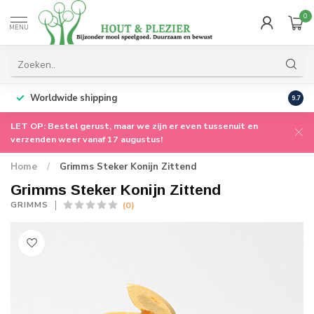
0
MENU
Worldwide shipping
9.7
LET OP: Bestel gerust, maar we zijn er even tussenuit en
verzenden weer vanaf 17 augustus!
Home
/
Grimms Steker Konijn Zittend
Grimms Steker Konijn Zittend
(0)
GRIMMS