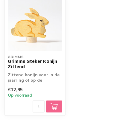
GRIMMS
Grimms Steker Konijn
Zittend
Zittend konijn voor in de
jaarring of op de
seizoenstafelAfmetingen:
€12,95
ca. 6 cm ho...
Op voorraad