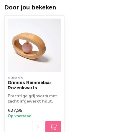
Door jou bekeken
GRIMMS
Grimms Rammelaar
Rozenkwarts
Prachtige grijpvorm met
zacht afgewerkt hout.
Mooi om te zien, de vorm
€27,95
nodigt ui...
Op voorraad