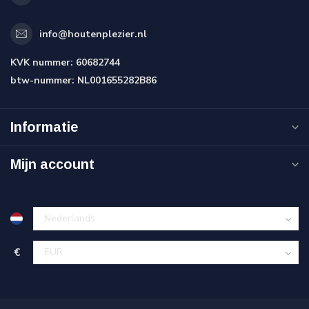
info@houtenplezier.nl
KVK nummer:
60682744
btw-nummer:
NL001655282B86
Informatie
Mijn account
€