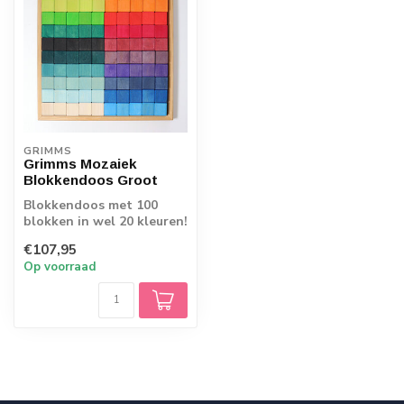
GRIMMS
Grimms Mozaiek
Blokkendoos Groot
Blokkendoos met 100
blokken in wel 20 kleuren!
Wat een prachtige grote
€107,95
blokken z...
Op voorraad