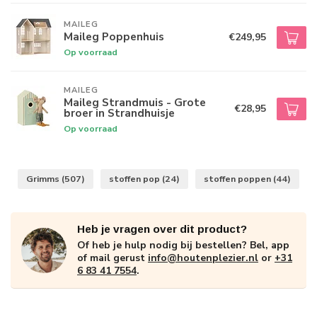
MAILEG
Maileg Poppenhuis
€249,95
Op voorraad
MAILEG
Maileg Strandmuis - Grote
€28,95
broer in Strandhuisje
Op voorraad
Grimms
(507)
stoffen pop
(24)
stoffen poppen
(44)
Heb je vragen over dit product?
Of heb je hulp nodig bij bestellen? Bel, app
of mail gerust
info@houtenplezier.nl
or
+31
6 83 41 7554
.