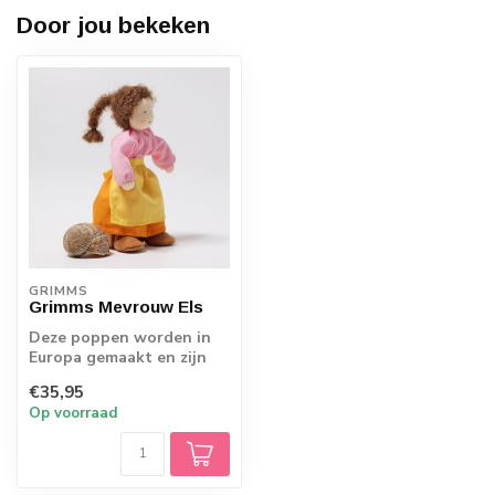
Door jou bekeken
GRIMMS
Grimms Mevrouw Els
Deze poppen worden in
Europa gemaakt en zijn
traditioneel handwerk.
€35,95
De uiterst l...
Op voorraad