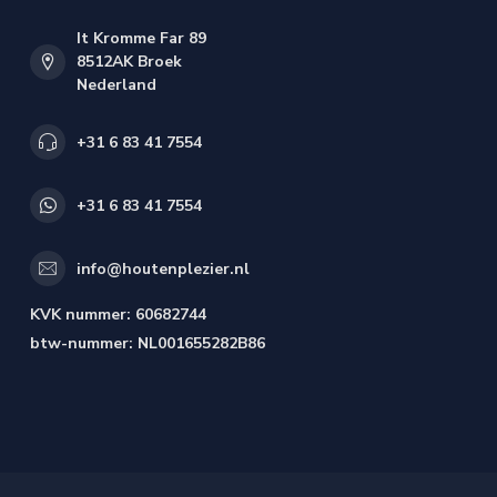
It Kromme Far 89
8512AK Broek
Nederland
+31 6 83 41 7554
+31 6 83 41 7554
info@houtenplezier.nl
KVK nummer:
60682744
btw-nummer:
NL001655282B86