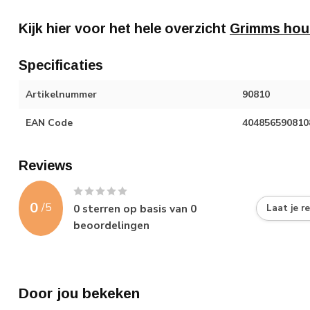
Kijk hier voor het hele overzicht
Grimms hou
Specificaties
Artikelnummer
90810
EAN Code
404856590810
Reviews
0
/
5
0
sterren op basis van
0
Laat je r
beoordelingen
Door jou bekeken