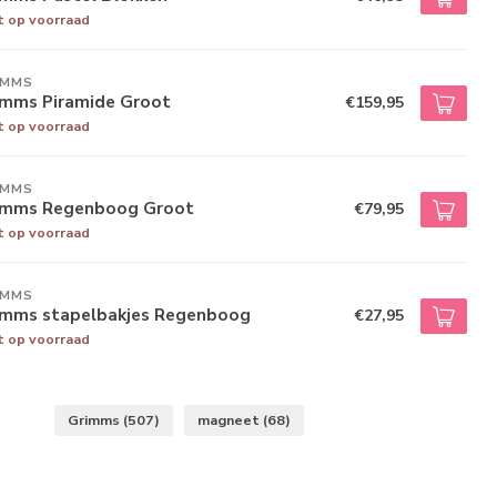
t op voorraad
IMMS
imms Piramide Groot
€159,95
t op voorraad
IMMS
imms Regenboog Groot
€79,95
t op voorraad
IMMS
imms stapelbakjes Regenboog
€27,95
t op voorraad
Grimms
(507)
magneet
(68)