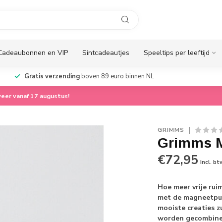
Cadeaubonnen en VIP
Sintcadeautjes
Speeltips per leeftijd
Gratis verzending
boven 89 euro binnen NL
eer vanaf 17 augustus!
GRIMMS
Grimms M
€72,95
Incl. bt
Hoe meer vrije rui
met de magneetpuz
mooiste creaties 
worden gecombin