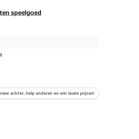
ten speelgoed
8
eview achter, help anderen en win leuke prijzen!