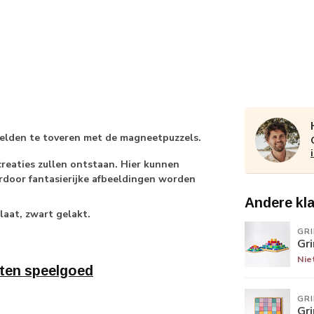
beelden te toveren met de magneetpuzzels.
reaties zullen ontstaan. Hier kunnen
door fantasierijke afbeeldingen worden
Andere kl
laat, zwart gelakt.
GR
Gri
Nie
ten speelgoed
GR
Gr