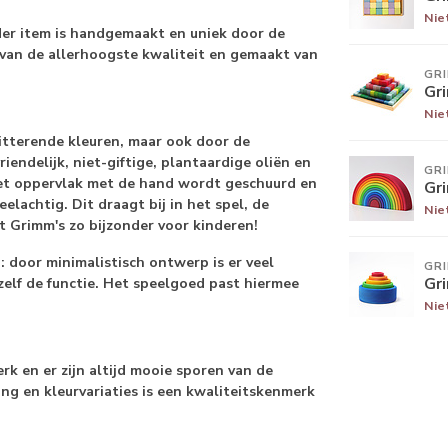
Nie
der item is handgemaakt en uniek door de
 van de allerhoogste kwaliteit en gemaakt van
GR
Gr
Nie
tterende kleuren, maar ook door de
endelijk, niet-giftige, plantaardige oliën en
GR
het oppervlak met de hand wordt geschuurd en
Gr
elachtig. Dit draagt bij in het spel, de
Nie
t Grimm's zo bijzonder voor kinderen!
door minimalistisch ontwerp is er veel
GR
Gr
zelf de functie. Het speelgoed past hiermee
Nie
k en er zijn altijd mooie sporen van de
ing en kleurvariaties is een kwaliteitskenmerk