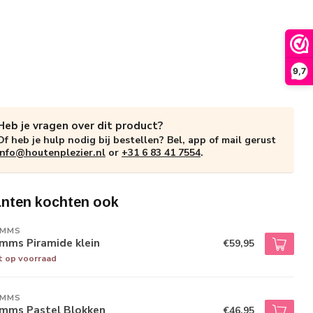
9,7
Heb je vragen over dit product?
Of heb je hulp nodig bij bestellen? Bel, app of mail gerust
info@houtenplezier.nl
or
+31 6 83 41 7554
.
anten kochten ook
IMMS
mms Piramide klein
€59,95
t op voorraad
IMMS
imms Pastel Blokken
€46,95