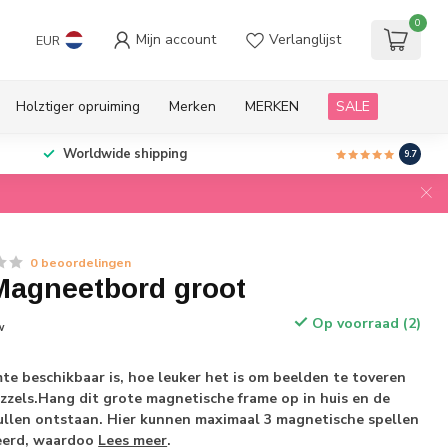
0
Mijn account
Verlanglijst
EUR
Holztiger opruiming
Merken
MERKEN
SALE
Worldwide shipping
9.7
0 beoordelingen
agneetbord groot
Op voorraad (2)
w
mte beschikbaar is, hoe leuker het is om beelden te toveren
zels.Hang dit grote magnetische frame op in huis en de
zullen ontstaan. Hier kunnen maximaal 3 magnetische spellen
eerd, waardoo
Lees meer
.