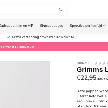
Cadeaubonnen en VIP
Sintcadeautjes
Speeltips per leeftijd
Gratis verzending
boven 89 euro binnen NL
eer vanaf 17 augustus!
GRIMMS
Grimms L
€22,95
Incl. bt
Deze poppen worde
uiterst liefdevoll
een unieke uitdruk
Standard 100 wor