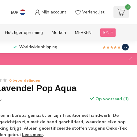
0
Mijn account
Verlanglijst
EUR
Holztiger opruiming
Merken
MERKEN
SALE
Worldwide shipping
9.7
0 beoordelingen
avendel Pop Aqua
Op voorraad (1)
w
n in Europa gemaakt en zijn traditioneel handwerk. De
e gezichtjes zijn met de hand geschilderd, waardoor elke pop
king krijgt. Alleen gecertificeerde stoffen volgens Oeko-Tex
den gebrui
Lees meer
.