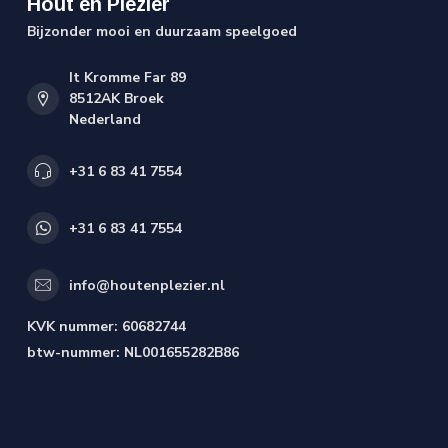
Hout en Plezier
Bijzonder mooi en duurzaam speelgoed
It Kromme Far 89
8512AK Broek
Nederland
+31 6 83 41 7554
+31 6 83 41 7554
info@houtenplezier.nl
KVK nummer:
60682744
btw-nummer:
NL001655282B86