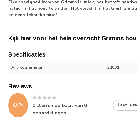
Elke speelgoed item van Grimms is uniek, het betreft handwer
natuur in het hout te vinden. Het verschil in houtnerf, afmet
en geen tekortkoming!
Kijk hier voor het hele overzicht
Grimms hou
Specificaties
Artikelnummer
22031
Reviews
0
/
5
0
sterren op basis van
0
Laat je r
beoordelingen