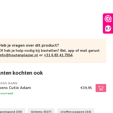
9,7
Heb je vragen over dit product?
Of heb je hulp nodig bij bestellen? Bel, app of mail gerust
info@houtenplezier.nl
or
+31 6 83 41 7554
.
anten kochten ook
BENS BARN
bens Cutie Adam
€39,95
voorraad
speelgoed
(39)
Grimms
(507)
stoffen poppen
(44)