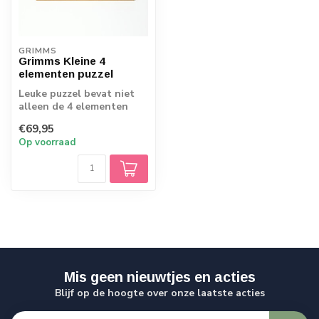
GRIMMS
Grimms Kleine 4
elementen puzzel
Leuke puzzel bevat niet
alleen de 4 elementen
(water, vuur, aarde en
€69,95
lucht). Ook...
Op voorraad
Mis geen nieuwtjes en acties
Blijf op de hoogte over onze laatste acties