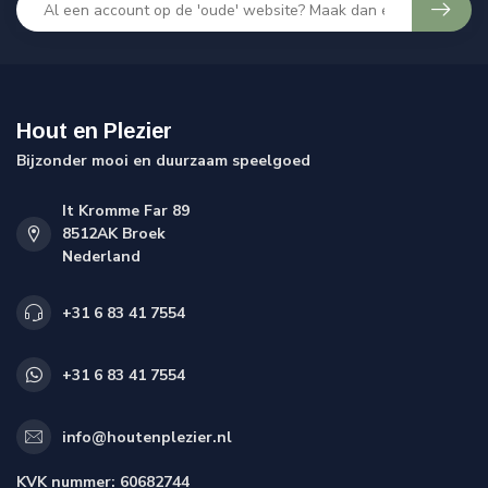
Hout en Plezier
Bijzonder mooi en duurzaam speelgoed
It Kromme Far 89
8512AK Broek
Nederland
+31 6 83 41 7554
+31 6 83 41 7554
info@houtenplezier.nl
KVK nummer:
60682744