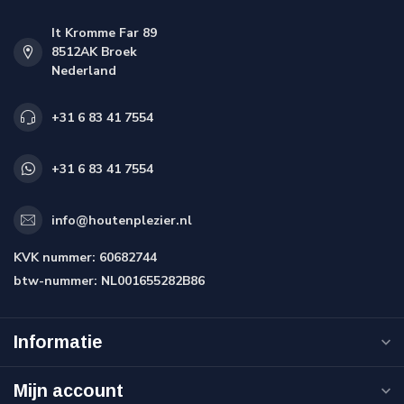
It Kromme Far 89
8512AK Broek
Nederland
+31 6 83 41 7554
+31 6 83 41 7554
info@houtenplezier.nl
KVK nummer:
60682744
btw-nummer:
NL001655282B86
Informatie
Mijn account