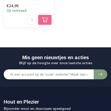
wiel. En het leuke van dit
€24,95
gekl...
Op voorraad
Mis geen nieuwtjes en acties
Blijf op de hoogte over onze laatste acties
Hout en Plezier
Bijzonder mooi en duurzaam speelgoed