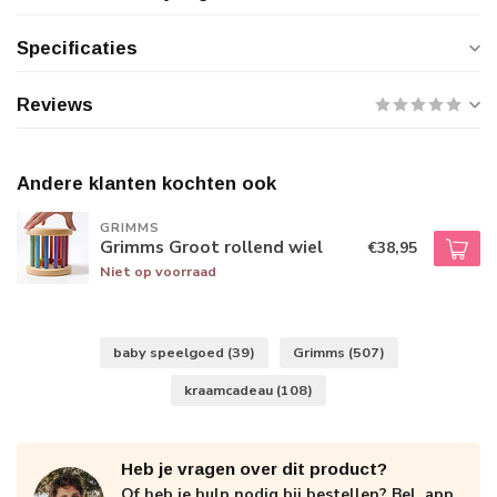
Specificaties
Reviews
Andere klanten kochten ook
GRIMMS
Grimms Groot rollend wiel
€38,95
Niet op voorraad
baby speelgoed
(39)
Grimms
(507)
kraamcadeau
(108)
Heb je vragen over dit product?
Of heb je hulp nodig bij bestellen? Bel, app