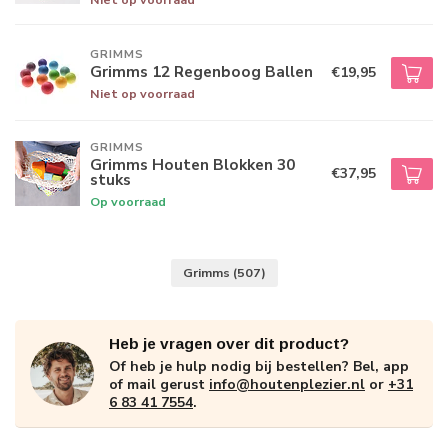
GRIMMS
Grimms 12 Regenboog Ballen
€19,95
Niet op voorraad
GRIMMS
Grimms Houten Blokken 30
€37,95
stuks
Op voorraad
Grimms
(507)
Heb je vragen over dit product?
Of heb je hulp nodig bij bestellen? Bel, app
of mail gerust
info@houtenplezier.nl
or
+31
6 83 41 7554
.