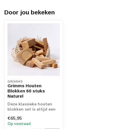
Door jou bekeken
GRIMMS
Grimms Houten
Blokken 60 stuks
Naturel
Deze klassieke houten
blokken set is altijd een
succes! Met maar liefst 60
€65,95
blokk...
Op voorraad