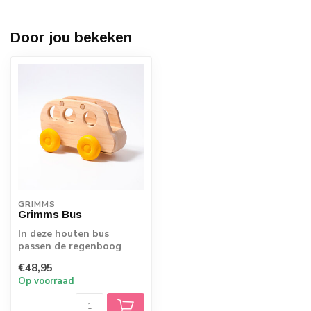
Door jou bekeken
GRIMMS
Grimms Bus
In deze houten bus
passen de regenboog
vriendjes van Grimms
€48,95
perfect. Rijd jij ze...
Op voorraad