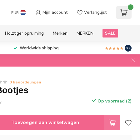
0
Mijn account
Verlanglijst
EUR
Holztiger opruiming
Merken
MERKEN
SALE
Worldwide shipping
9.7
0 beoordelingen
ootjes
Op voorraad (2)
w
Toevoegen aan winkelwagen