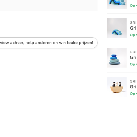
Op 
GR
Gr
Op 
eview achter, help anderen en win leuke prijzen!
GR
Gr
Op 
GR
Gr
Op 