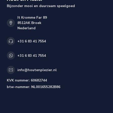
Bijzonder mooi en duurzaam speelgoed
It Kromme Far 89
8512AK Broek
Nederland
+31 6 83 41 7554
+31 6 83 41 7554
info@houtenplezier.nl
KVK nummer:
60682744
btw-nummer:
NL001655282B86