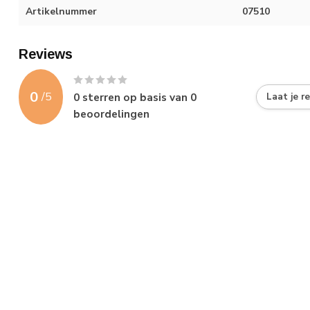
Artikelnummer
07510
Reviews
0
/
5
0
sterren op basis van
0
Laat je r
beoordelingen