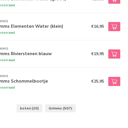
voorraad
IMMS
imms Elementen Water (klein)
€16,95
voorraad
IMMS
imms Rivierstenen blauw
€19,95
voorraad
IMMS
imms Schommelbootje
€25,95
voorraad
boten
(20)
Grimms
(507)