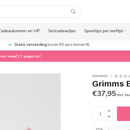
Cadeaubonnen en VIP
Sintcadeautjes
Speeltips per leeftijd
Gratis verzending
boven 89 euro binnen NL
eer vanaf 17 augustus!
GRIMMS
Grimms B
€37,95
Incl. bt