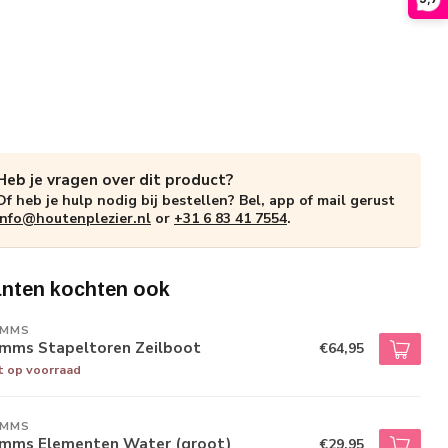
Heb je vragen over dit product?
Of heb je hulp nodig bij bestellen? Bel, app of mail gerust
info@houtenplezier.nl
or
+31 6 83 41 7554
.
anten kochten ook
IMMS
imms Stapeltoren Zeilboot
€64,95
t op voorraad
IMMS
imms Elementen Water (groot)
€29,95