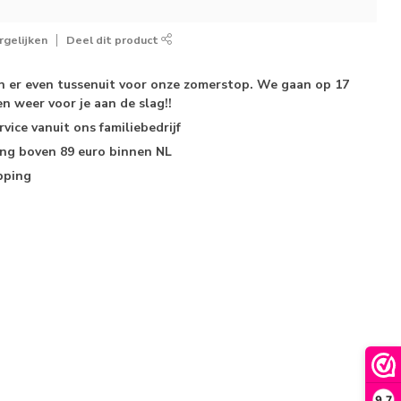
gelijken
Deel dit product
jn er even tussenuit voor onze zomerstop. We gaan op 17
n weer voor je aan de slag!!
rvice
vanuit ons familiebedrijf
ing
boven 89 euro binnen NL
pping
9,7