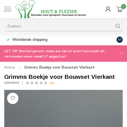
0
MENU
Worldwide shipping
9.7
LET OP: Bestel gerust, maar we zijn er even tussenuit en
verzenden weer vanaf 17 augustus!
Home
/
Grimms Boekje voor Bouwset Vierkant
Grimms Boekje voor Bouwset Vierkant
(0)
GRIMMS