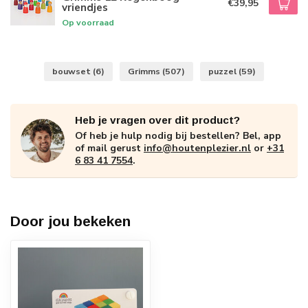
€39,95
vriendjes
Op voorraad
bouwset
(6)
Grimms
(507)
puzzel
(59)
Heb je vragen over dit product?
Of heb je hulp nodig bij bestellen? Bel, app
of mail gerust
info@houtenplezier.nl
or
+31
6 83 41 7554
.
Door jou bekeken