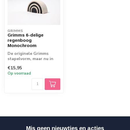
GRIMMS
Grimms 6-delige
regenboog
Monochroom
De originele Grimms
stapelvorm, maar nu in
zwart en naturel! Met je
€15,95
fantasie zij...
Op voorraad
Mis geen nieuwtjes en acties