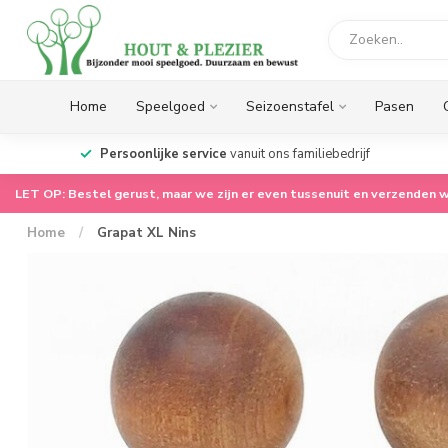
Home
Speelgoed
Seizoenstafel
Pasen
op.
Persoonlijke service
vanuit ons familiebedrijf
LET OP: Bestel gerust, maar we zijn er even tussenuit en verzenden w
Home
/
Grapat XL Nins