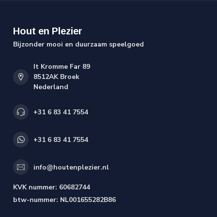
Hout en Plezier
Bijzonder mooi en duurzaam speelgoed
It Kromme Far 89
8512AK Broek
Nederland
+31 6 83 41 7554
+31 6 83 41 7554
info@houtenplezier.nl
KVK nummer:
60682744
btw-nummer:
NL001655282B86