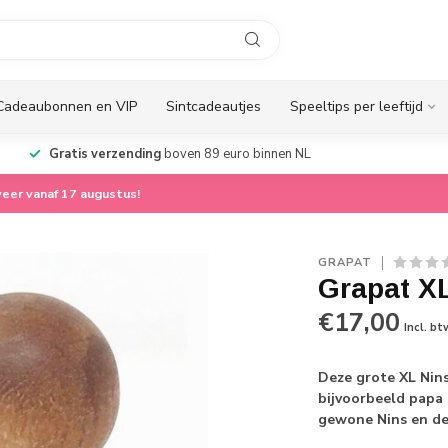
Cadeaubonnen en VIP
Sintcadeautjes
Speeltips per leeftijd
Gratis verzending
boven 89 euro binnen NL
eer vanaf 17 augustus!
GRAPAT
Grapat X
€17,00
Incl. bt
Deze grote XL Nins
bijvoorbeeld papa 
gewone Nins en de 