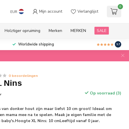
0
Mijn account
Verlanglijst
EUR
Holztiger opruiming
Merken
MERKEN
SALE
Worldwide shipping
9.7
0 beoordelingen
L Nins
Op voorraad (3)
w
 van donker hout zijn maar liefst 10 cm groot! Ideaal om
en mama mee na te spelen. Maak je eigen familie met de
baby's.Hoogte XL Nins: 10 cmLeeftijd vanaf 0 jaar.