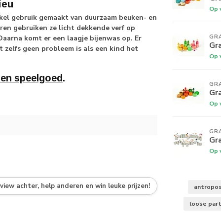
ieu
Op 
enkel gebruik gemaakt van duurzaam beuken- en
en gebruiken ze licht dekkende verf op
GR
Daarna komt er een laagje bijenwas op. Er
Gr
 zelfs geen probleem is als een kind het
Op 
ten speelgoed
.
GR
Gr
Op 
GR
Gr
Op 
eview achter, help anderen en win leuke prijzen!
antropos
loose par