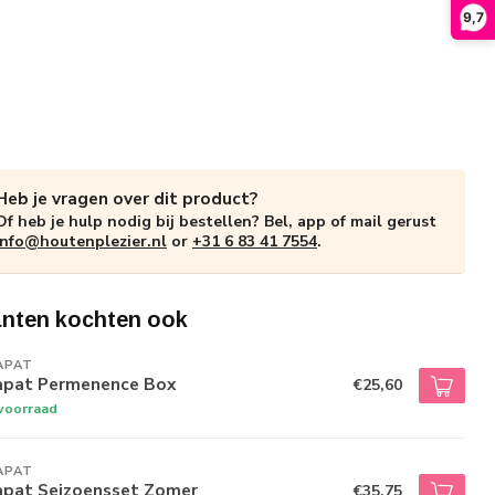
9,7
Heb je vragen over dit product?
Of heb je hulp nodig bij bestellen? Bel, app of mail gerust
info@houtenplezier.nl
or
+31 6 83 41 7554
.
anten kochten ook
APAT
apat Permenence Box
€25,60
voorraad
APAT
apat Seizoensset Zomer
€35,75