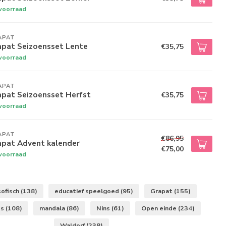
voorraad
APAT
apat Seizoensset Lente
€35,75
voorraad
APAT
apat Seizoensset Herfst
€35,75
voorraad
APAT
€86,95
apat Advent kalender
€75,00
voorraad
ofisch
(138)
educatief speelgoed
(95)
Grapat
(155)
ts
(108)
mandala
(86)
Nins
(61)
Open einde
(234)
Waldorf
(238)