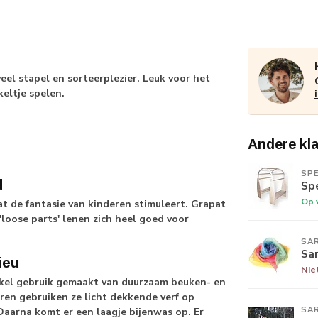
eel stapel en sorteerplezier. Leuk voor het
keltje spelen.
Andere kl
SP
d
Sp
Op 
 de fantasie van kinderen stimuleert. Grapat
loose parts' lenen zich heel goed voor
SAR
Sar
ieu
Nie
enkel gebruik gemaakt van duurzaam beuken- en
en gebruiken ze licht dekkende verf op
SAR
Daarna komt er een laagje bijenwas op. Er