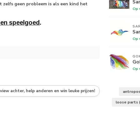
Sar
 zelfs geen probleem is als een kind het
Op 
ten speelgoed
.
SAR
Sar
Op 
GOK
Gok
Op 
eview achter, help anderen en win leuke prijzen!
antropos
loose parts