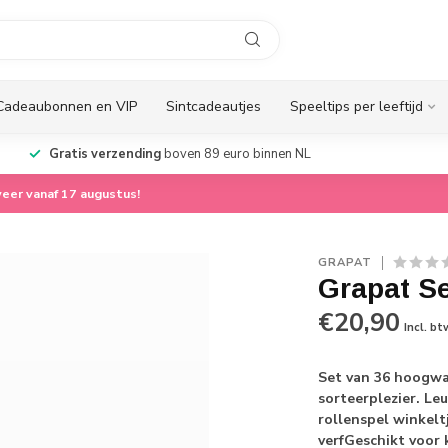
Cadeaubonnen en VIP
Sintcadeautjes
Speeltips per leeftijd
Gratis verzending
boven 89 euro binnen NL
eer vanaf 17 augustus!
GRAPAT
Grapat S
€20,90
Incl. bt
Set van 36 hoogwaa
sorteerplezier. Leu
rollenspel winkeltj
verfGeschikt voor