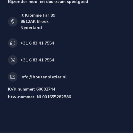
Bijzonder mooi en duurzaam speelgoed
It Kromme Far 89
8512AK Broek
Nederland
+31 6 83 41 7554
+31 6 83 41 7554
info@houtenplezier.nl
KVK nummer:
60682744
btw-nummer:
NL001655282B86