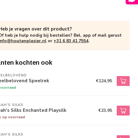
Heb je vragen over dit product?
Of heb je hulp nodig bij bestellen? Bel, app of mail gerust
info@houtenplezier.nl
or
+31 6 83 41 7554
.
anten kochten ook
EELBELOVEND
eelbelovend Speelrek
€124,95
voorraad
AH'S SILKS
ah's Silks Enchanted Playsilk
€23,95
t op voorraad
AH'S SILKS