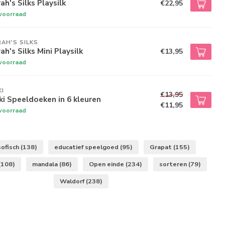
ah's Silks Playsilk
€22,95
voorraad
AH'S SILKS
ah's Silks Mini Playsilk
€13,95
voorraad
I
€13,95
i Speeldoeken in 6 kleuren
€11,95
voorraad
ofisch
(138)
educatief speelgoed
(95)
Grapat
(155)
(108)
mandala
(86)
Open einde
(234)
sorteren
(79)
Waldorf
(238)