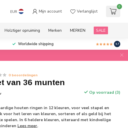
0
Mijn account
Verlanglijst
EUR
Holztiger opruiming
Merken
MERKEN
SALE
Worldwide shipping
9.7
0 beoordelingen
et van 36 munten
Op voorraad (3)
w
rdige houten ringen in 12 kleuren, voor veel stapel en
k voor het leren van kleuren, sorteren of als geld bij het
e spelen. In 6 heldere kleuren, uiteraard met kindveilige
 kinderen
Lees meer
.