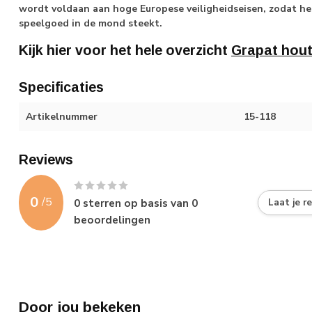
wordt voldaan aan hoge Europese veiligheidseisen, zodat het
speelgoed in de mond steekt.
Kijk hier voor het hele overzicht
Grapat hou
Specificaties
Artikelnummer
15-118
Reviews
0
/
5
0
sterren op basis van
0
Laat je r
beoordelingen
Door jou bekeken