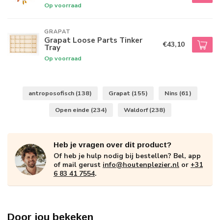
Op voorraad
GRAPAT
Grapat Loose Parts Tinker
€43,10
Tray
Op voorraad
antroposofisch
(138)
Grapat
(155)
Nins
(61)
Open einde
(234)
Waldorf
(238)
Heb je vragen over dit product?
Of heb je hulp nodig bij bestellen? Bel, app
of mail gerust
info@houtenplezier.nl
or
+31
6 83 41 7554
.
Door jou bekeken