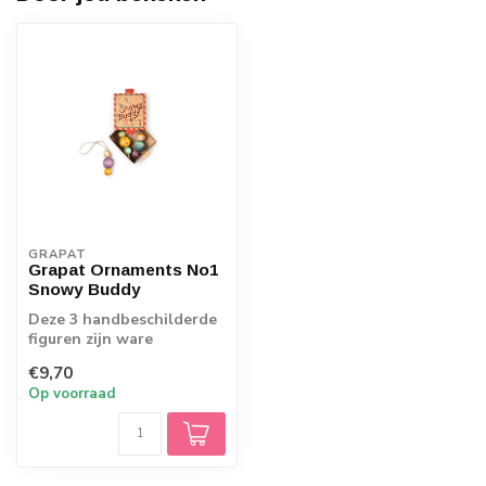
GRAPAT
Grapat Ornaments No1
Snowy Buddy
Deze 3 handbeschilderde
figuren zijn ware
ornamentjes. De toveren
€9,70
elke plek om i...
Op voorraad