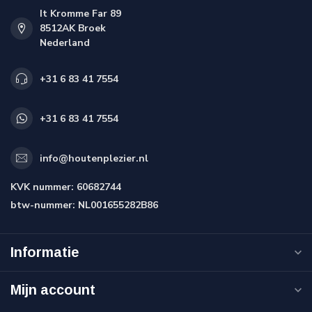
It Kromme Far 89
8512AK Broek
Nederland
+31 6 83 41 7554
+31 6 83 41 7554
info@houtenplezier.nl
KVK nummer:
60682744
btw-nummer:
NL001655282B86
Informatie
Mijn account