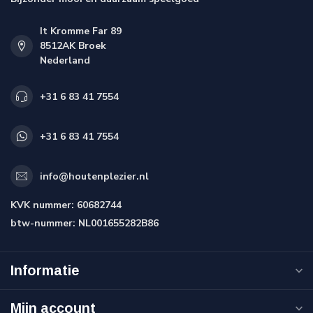
It Kromme Far 89
8512AK Broek
Nederland
+31 6 83 41 7554
+31 6 83 41 7554
info@houtenplezier.nl
KVK nummer:
60682744
btw-nummer:
NL001655282B86
Informatie
Mijn account