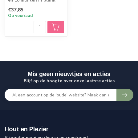
en 18 munten in blank
hout. Zet de Nins op een
€37,85
munt en...
Op voorraad
Mis geen nieuwtjes en acties
Blijf op de hoogte over onze laatste acties
Hout en Plezier
Bijzonder mooi en duurzaam speelgoed