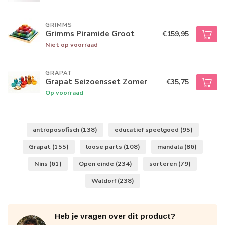
GRIMMS
Grimms Piramide Groot
€159,95
Niet op voorraad
GRAPAT
Grapat Seizoensset Zomer
€35,75
Op voorraad
antroposofisch
(138)
educatief speelgoed
(95)
Grapat
(155)
loose parts
(108)
mandala
(86)
Nins
(61)
Open einde
(234)
sorteren
(79)
Waldorf
(238)
Heb je vragen over dit product?