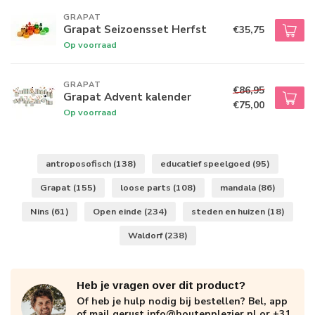
GRAPAT
Grapat Seizoensset Herfst
€35,75
Op voorraad
GRAPAT
€86,95
Grapat Advent kalender
€75,00
Op voorraad
antroposofisch
(138)
educatief speelgoed
(95)
Grapat
(155)
loose parts
(108)
mandala
(86)
Nins
(61)
Open einde
(234)
steden en huizen
(18)
Waldorf
(238)
Heb je vragen over dit product?
Of heb je hulp nodig bij bestellen? Bel, app
of mail gerust
info@houtenplezier.nl
or
+31