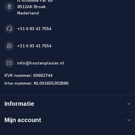
It Kromme Far 89
8512AK Broek
Nederland
+31 6 83 41 7554
+31 6 83 41 7554
info@houtenplezier.nl
KVK nummer:
60682744
btw-nummer:
NL001655282B86
Informatie
Mijn account