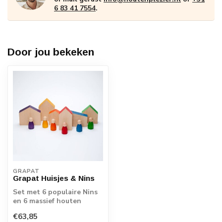
6 83 41 7554
.
Door jou bekeken
GRAPAT
Grapat Huisjes & Nins
Set met 6 populaire Nins
en 6 massief houten
huizen. De mooi
€63,85
afgewerkte houten p...