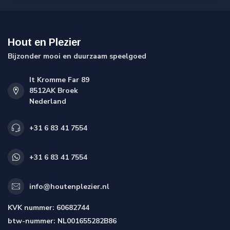
Hout en Plezier
Bijzonder mooi en duurzaam speelgoed
It Kromme Far 89
8512AK Broek
Nederland
+31 6 83 41 7554
+31 6 83 41 7554
info@houtenplezier.nl
KVK nummer:
60682744
btw-nummer:
NL001655282B86