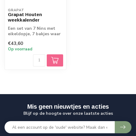
GRAPAT
Grapat Houten
weekkalender
Een set van 7 Nins met
eikeldopje, 7 bakjes waar
de Nins in passen en een
€43,60
ronde ...
Op voorraad
Mis geen nieuwtjes en acties
Blijf op de hoogte over onze laatste acties