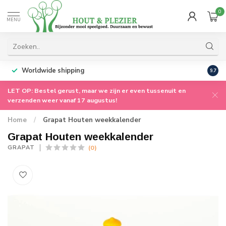
0
MENU
Worldwide shipping
9.7
LET OP: Bestel gerust, maar we zijn er even tussenuit en
verzenden weer vanaf 17 augustus!
Home
/
Grapat Houten weekkalender
Grapat Houten weekkalender
(0)
GRAPAT