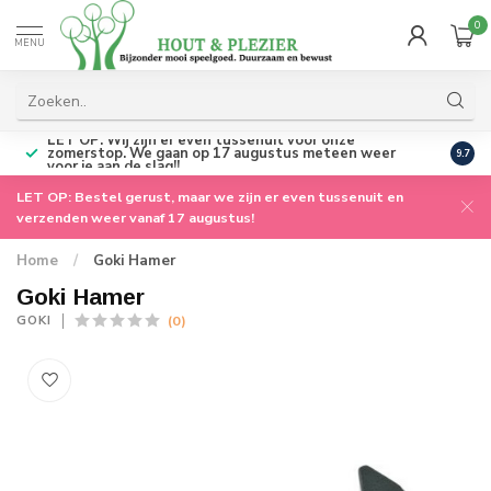
0
MENU
LET OP: Wij zijn er even tussenuit voor onze
zomerstop. We gaan op 17 augustus meteen weer
Perso
9.7
voor je aan de slag!!
LET OP: Bestel gerust, maar we zijn er even tussenuit en
verzenden weer vanaf 17 augustus!
Home
/
Goki Hamer
Goki Hamer
(0)
GOKI