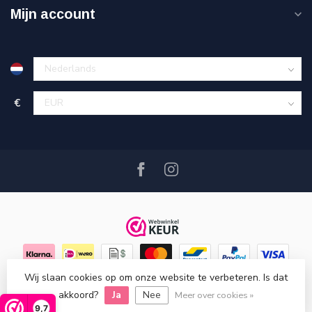
Mijn account
€
Wij slaan cookies op om onze website te verbeteren. Is dat
© Copyright 2026 Hout en Plezier
- Powered by
Lightspeed
-
akkoord?
Ja
Nee
Lightspeed design
by
Dyvelopment
Meer over cookies »
9,7