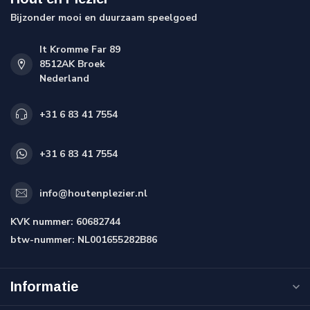
Bijzonder mooi en duurzaam speelgoed
It Kromme Far 89
8512AK Broek
Nederland
+31 6 83 41 7554
+31 6 83 41 7554
info@houtenplezier.nl
KVK nummer:
60682744
btw-nummer:
NL001655282B86
Informatie