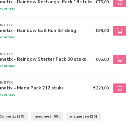
netix - Rainbow Rectangle Pack 18 stuks
€75,00
voorraad
NNETIX
netix - Rainbow Ball Run 92-delig
€99,00
voorraad
NNETIX
netix - Rainbow Starter Pack 60 stuks
€85,00
voorraad
NNETIX
netix - Mega Pack 212 stuks
€229,00
voorraad
Connetix
(20)
magneet
(68)
magneten
(20)