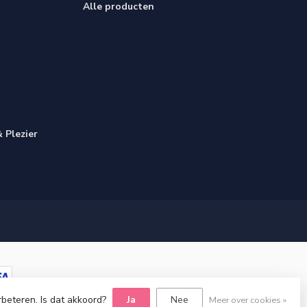
Alle producten
 Plezier
rbeteren. Is dat akkoord?
Ja
Nee
Meer over cookies »
Dyvelopment