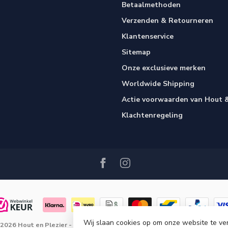
Betaalmethoden
Verzenden & Retourneren
Klantenservice
Sitemap
Onze exclusieve merken
Worldwide Shipping
Actie voorwaarden van Hout &
Klachtenregeling
Wij slaan cookies op om onze website te ve
 2026 Hout en Plezier
- Powered by
Lightspeed
-
Lightspeed design
by