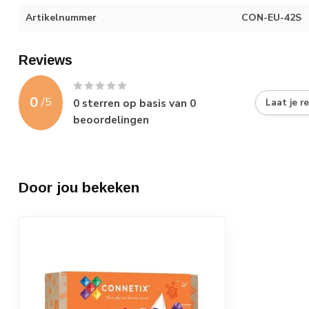
Artikelnummer
CON-EU-42S
Reviews
0
/
5
0
sterren op basis van
0
Laat je r
beoordelingen
Door jou bekeken