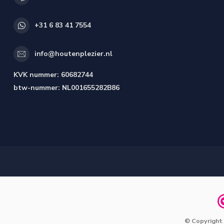
+31 6 83 41 7554
info@houtenplezier.nl
KVK nummer:
60682744
btw-nummer:
NL001655282B86
© Copyright