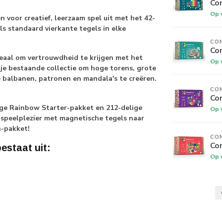
Con
Op 
 voor creatief, leerzaam spel uit met het 42-
s standaard vierkante tegels in elke
CO
Con
ideaal om vertrouwdheid te krijgen met het
Op 
je bestaande collectie om hoge torens, grote
e balbanen, patronen en mandala's te creëren.
CO
Con
ige Rainbow Starter-pakket en 212-delige
Op 
 speelplezier met magnetische tegels naar
n-pakket!
CO
Con
estaat uit:
Op 