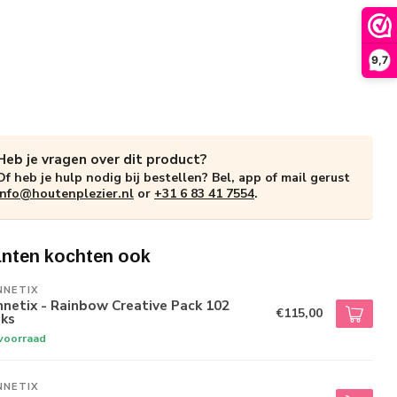
9,7
Heb je vragen over dit product?
Of heb je hulp nodig bij bestellen? Bel, app of mail gerust
info@houtenplezier.nl
or
+31 6 83 41 7554
.
anten kochten ook
NNETIX
netix - Rainbow Creative Pack 102
€115,00
uks
voorraad
NNETIX