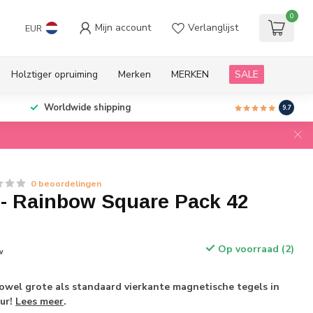
0
Mijn account
Verlanglijst
EUR
Holztiger opruiming
Merken
MERKEN
SALE
Worldwide shipping
9.7
0 beoordelingen
 - Rainbow Square Pack 42
Op voorraad (2)
w
owel grote als standaard vierkante magnetische tegels in
ur!
Lees meer
.