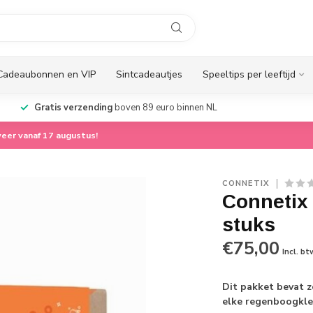
Cadeaubonnen en VIP
Sintcadeautjes
Speeltips per leeftijd
Gratis verzending
boven 89 euro binnen NL
eer vanaf 17 augustus!
CONNETIX
Connetix
stuks
€75,00
Incl. bt
Dit pakket bevat z
elke regenboogkle