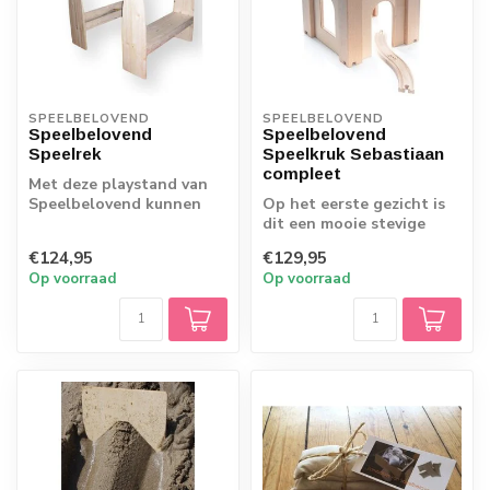
SPEELBELOVEND
SPEELBELOVEND
Speelbelovend
Speelbelovend
Speelrek
Speelkruk Sebastiaan
compleet
Met deze playstand van
Speelbelovend kunnen
Op het eerste gezicht is
kinderen alle kanten op:
dit een mooie stevige
een hut, wi...
kruk. Maar laat een kind
€124,95
€129,95
er mee s...
Op voorraad
Op voorraad