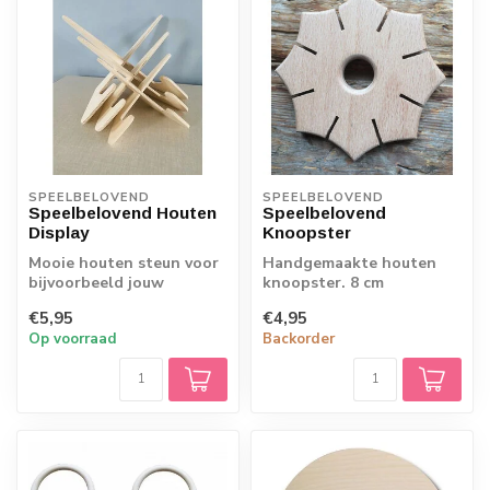
SPEELBELOVEND
SPEELBELOVEND
Speelbelovend Houten
Speelbelovend
Display
Knoopster
Mooie houten steun voor
Handgemaakte houten
bijvoorbeeld jouw
knoopster. 8 cm
favoriete boek of mooie
doorsnede
€5,95
€4,95
kaart op de se...
Op voorraad
Backorder