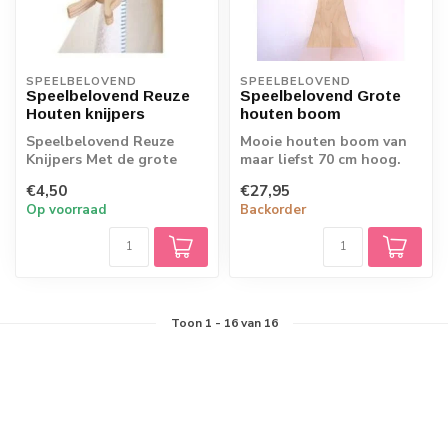
SPEELBELOVEND
SPEELBELOVEND
Speelbelovend Reuze
Speelbelovend Grote
Houten knijpers
houten boom
Speelbelovend Reuze
Mooie houten boom van
Knijpers Met de grote
maar liefst 70 cm hoog.
houten knijpers van
Leuk om samen met de
€4,50
€27,95
Speelbelovend, kan...
kinderen te v...
Op voorraad
Backorder
Toon
1
-
16
van 16