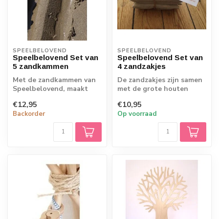
SPEELBELOVEND
SPEELBELOVEND
Speelbelovend Set van
Speelbelovend Set van
5 zandkammen
4 zandzakjes
Met de zandkammen van
De zandzakjes zijn samen
Speelbelovend, maakt
met de grote houten
jouw kind de mooiste
knijpers van
€12,95
€10,95
kunstwerken in d...
Speelbelovend ideaal v...
Backorder
Op voorraad