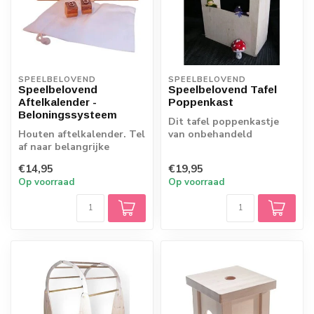
SPEELBELOVEND
SPEELBELOVEND
Speelbelovend
Speelbelovend Tafel
Aftelkalender -
Poppenkast
Beloningssysteem
Dit tafel poppenkastje
Houten aftelkalender. Tel
van onbehandeld
af naar belangrijke
berkenhout leent zich
gebeurtenissen zoals een
goed om direct hele...
€14,95
€19,95
verjaarda...
Op voorraad
Op voorraad