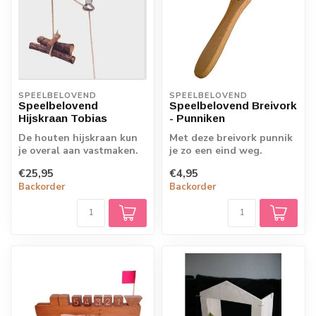
SPEELBELOVEND
SPEELBELOVEND
Speelbelovend
Speelbelovend Breivork
Hijskraan Tobias
- Punniken
De houten hijskraan kun
Met deze breivork punnik
je overal aan vastmaken.
je zo een eind weg.
Zo heb je altijd je
Kinderen vanaf een
€25,95
€4,95
favoriete h...
leeftijd van 5 j...
Backorder
Backorder