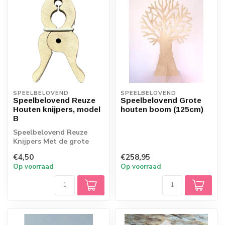
SPEELBELOVEND
SPEELBELOVEND
Speelbelovend Reuze
Speelbelovend Grote
Houten knijpers, model
houten boom (125cm)
B
Speelbelovend Reuze
Knijpers Met de grote
houten knijpers van
€4,50
€258,95
Speelbelovend, kan...
Op voorraad
Op voorraad