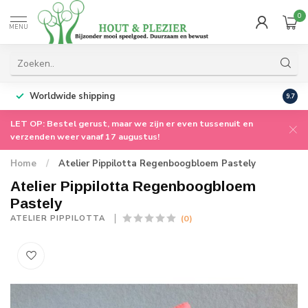
0
MENU
Worldwide shipping
9.7
LET OP: Bestel gerust, maar we zijn er even tussenuit en
verzenden weer vanaf 17 augustus!
Home
/
Atelier Pippilotta Regenboogbloem Pastely
Atelier Pippilotta Regenboogbloem
Pastely
(0)
ATELIER PIPPILOTTA 