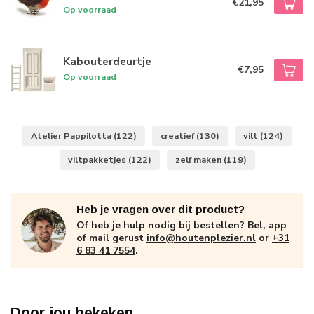
€21,95
Op voorraad
Kabouterdeurtje
€7,95
Op voorraad
Atelier Pappilotta
(122)
creatief
(130)
vilt
(124)
viltpakketjes
(122)
zelf maken
(119)
Heb je vragen over dit product?
Of heb je hulp nodig bij bestellen? Bel, app
of mail gerust
info@houtenplezier.nl
or
+31
6 83 41 7554
.
Door jou bekeken